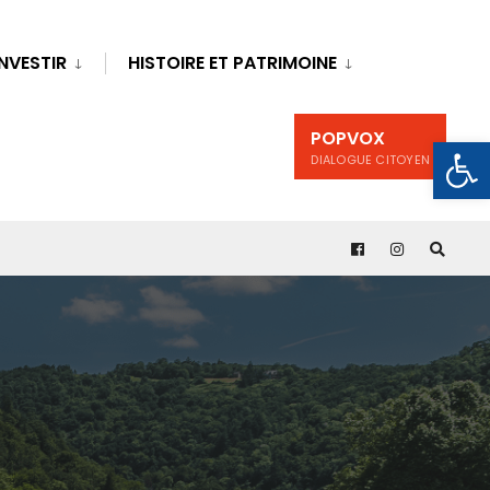
INVESTIR
HISTOIRE ET PATRIMOINE
POPVOX
Ouv
DIALOGUE CITOYEN