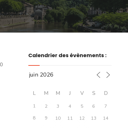
Calendrier des évènements :
00
L
M
M
J
V
S
D
1
2
3
4
5
6
7
8
9
10
11
12
13
14