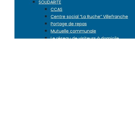
SOLIDARITE
CCAS
Centre social “La Ruche” Villefranche
Portage de repas
Mutuelle communale
Le réseau de visiteurs à domicile
EDUCATION
Petite enfance
L’école dès 2 ans
Les écoles de la ville
Vie scolaire
Activités enfance jeunesse
Accueils de loisirs
Aide à la scolarité
Conseil des enfants
Second degré
JEUNESSE, SPORT
JEUNESSE
Maison jeunes citoyens