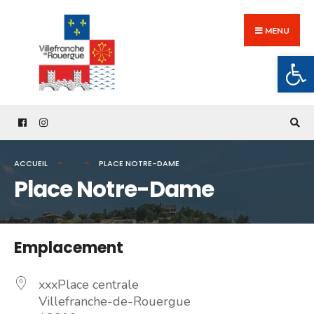
Search
Skip
for:
to
MENU
content
Ouv
ACCUEIL
PLACE NOTRE-DAME
Place Notre-Dame
Emplacement
xxxPlace centrale
Villefranche-de-Rouergue