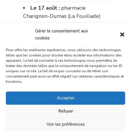
Le 17 août :
pharmacie
Charignon-Dumas (La Fouillade)
du 17 au 21 août :
pharmacie
Gérer le consentement aux
Palobart (Laguépie)
cookies
du 21 au 28 août :
pharmacie
Pour offrir les meilleures expériences, nous utilisons des technologies
telles que les cookies pour stocker et/ou accéder aux informations des
Dupont (place de la République)
appareils. Le fait de consentir à ces technologies nous permettra de
traiter des données telles que le comportement de navigation ou les ID
du 28 au 31 août :
pharmacie
uniques sur ce site. Le fait de ne pas consentir ou de retirer son
Bonnemaire (rue Saint-Jacques)
consentement peut avoir un effet négatif sur certaines caractéristiques et
fonctions.
Du 31 août au 4 septembre :
pharmacie Charignon-Dumas (La
Accepter
Fouillade)
Refuser
du 4 au 11 septembre :
Voir les préférences
pharmacie Carnus (rue Marcellin-