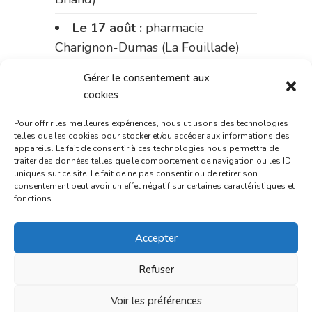
Le 17 août :
pharmacie
Charignon-Dumas (La Fouillade)
du 17 au 21 août :
pharmacie
Gérer le consentement aux
Palobart (Laguépie)
cookies
du 21 au 28 août :
pharmacie
Pour offrir les meilleures expériences, nous utilisons des technologies
telles que les cookies pour stocker et/ou accéder aux informations des
Dupont (place de la République)
appareils. Le fait de consentir à ces technologies nous permettra de
traiter des données telles que le comportement de navigation ou les ID
du 28 au 31 août :
pharmacie
uniques sur ce site. Le fait de ne pas consentir ou de retirer son
consentement peut avoir un effet négatif sur certaines caractéristiques et
Bonnemaire (rue Saint-Jacques)
fonctions.
Du 31 août au 4 septembre :
Accepter
pharmacie Charignon-Dumas (La
Fouillade)
Refuser
du 4 au 11 septembre :
Voir les préférences
pharmacie Carnus (rue Marcellin-