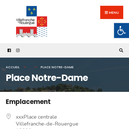
Search
Skip
for:
to
MENU
content
Ouv
ACCUEIL
PLACE NOTRE-DAME
Place Notre-Dame
Emplacement
xxxPlace centrale
Villefranche-de-Rouergue