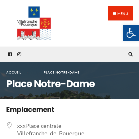
Search
Skip
for:
to
MENU
content
Ouv
ACCUEIL
PLACE NOTRE-DAME
Place Notre-Dame
Emplacement
xxxPlace centrale
Villefranche-de-Rouergue