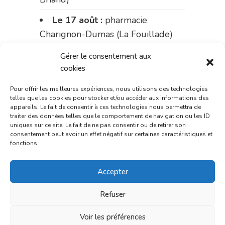
Le 17 août :
pharmacie
Charignon-Dumas (La Fouillade)
du 17 au 21 août :
pharmacie
Gérer le consentement aux
Palobart (Laguépie)
cookies
du 21 au 28 août :
pharmacie
Pour offrir les meilleures expériences, nous utilisons des technologies
telles que les cookies pour stocker et/ou accéder aux informations des
Dupont (place de la République)
appareils. Le fait de consentir à ces technologies nous permettra de
traiter des données telles que le comportement de navigation ou les ID
du 28 au 31 août :
pharmacie
uniques sur ce site. Le fait de ne pas consentir ou de retirer son
consentement peut avoir un effet négatif sur certaines caractéristiques et
Bonnemaire (rue Saint-Jacques)
fonctions.
Du 31 août au 4 septembre :
Accepter
pharmacie Charignon-Dumas (La
Fouillade)
Refuser
du 4 au 11 septembre :
Voir les préférences
pharmacie Carnus (rue Marcellin-