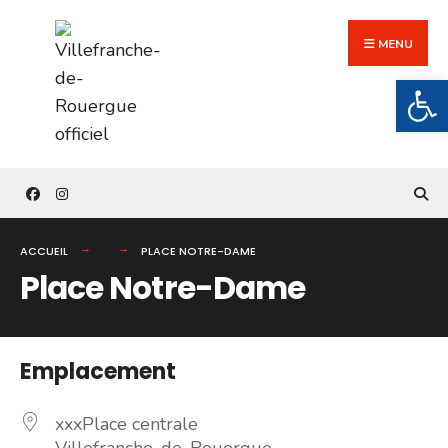
Search
Skip
for:
to
MENU
content
Ouv
ACCUEIL
PLACE NOTRE-DAME
Place Notre-Dame
Emplacement
xxxPlace centrale