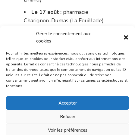
Le 17 août :
pharmacie
Charignon-Dumas (La Fouillade)
du 17 au 21 août :
pharmacie
Gérer le consentement aux
Palobart (Laguépie)
cookies
du 21 au 28 août :
pharmacie
Pour offrir les meilleures expériences, nous utilisons des technologies
telles que les cookies pour stocker et/ou accéder aux informations des
Dupont (place de la République)
appareils. Le fait de consentir à ces technologies nous permettra de
traiter des données telles que le comportement de navigation ou les ID
du 28 au 31 août :
pharmacie
uniques sur ce site. Le fait de ne pas consentir ou de retirer son
consentement peut avoir un effet négatif sur certaines caractéristiques et
Bonnemaire (rue Saint-Jacques)
fonctions.
Du 31 août au 4 septembre :
Accepter
pharmacie Charignon-Dumas (La
Fouillade)
Refuser
du 4 au 11 septembre :
Voir les préférences
pharmacie Carnus (rue Marcellin-