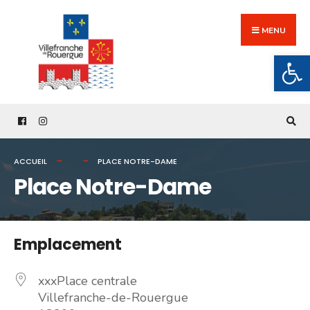
Search
Skip
for:
to
MENU
content
Ouv
ACCUEIL
PLACE NOTRE-DAME
Place Notre-Dame
Emplacement
xxxPlace centrale
Villefranche-de-Rouergue