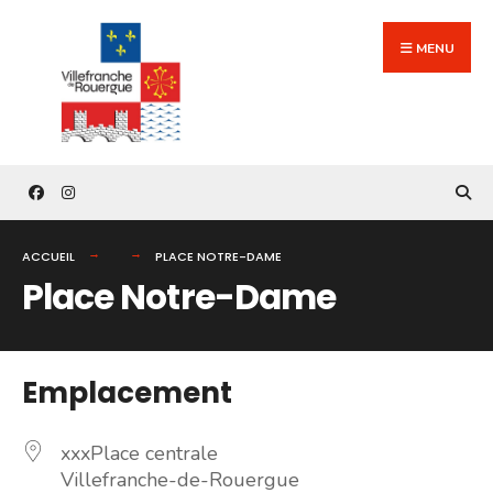
Search
Skip
for:
to
MENU
content
ACCUEIL
PLACE NOTRE-DAME
Place Notre-Dame
Emplacement
xxxPlace centrale
Villefranche-de-Rouergue