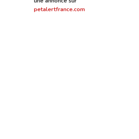
une annonce sur
petalertfrance.com