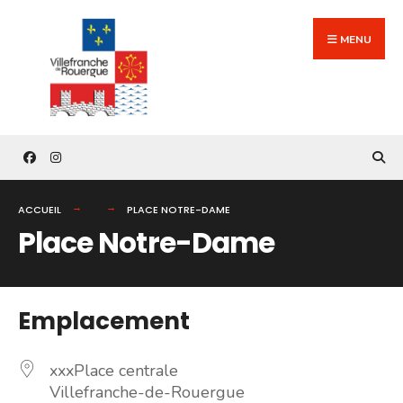
Search
Skip
for:
to
MENU
content
ACCUEIL
PLACE NOTRE-DAME
Place Notre-Dame
Emplacement
xxxPlace centrale
Villefranche-de-Rouergue