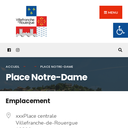
Search
Skip
for:
to
MENU
content
Ouv
ACCUEIL
PLACE NOTRE-DAME
Place Notre-Dame
Emplacement
xxxPlace centrale
Villefranche-de-Rouergue