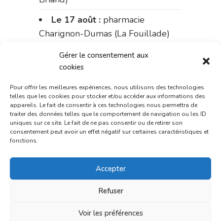
Le 17 août :
pharmacie
Charignon-Dumas (La Fouillade)
du 17 au 21 août :
pharmacie
Gérer le consentement aux
Palobart (Laguépie)
cookies
du 21 au 28 août :
pharmacie
Pour offrir les meilleures expériences, nous utilisons des technologies
telles que les cookies pour stocker et/ou accéder aux informations des
Dupont (place de la République)
appareils. Le fait de consentir à ces technologies nous permettra de
traiter des données telles que le comportement de navigation ou les ID
du 28 au 31 août :
pharmacie
uniques sur ce site. Le fait de ne pas consentir ou de retirer son
consentement peut avoir un effet négatif sur certaines caractéristiques et
Bonnemaire (rue Saint-Jacques)
fonctions.
Du 31 août au 4 septembre :
Accepter
pharmacie Charignon-Dumas (La
Fouillade)
Refuser
du 4 au 11 septembre :
Voir les préférences
pharmacie Carnus (rue Marcellin-