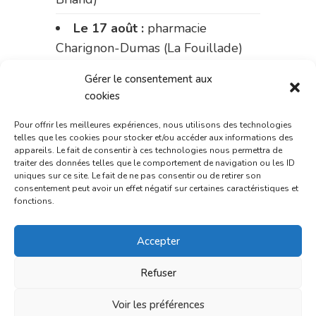
Le 17 août :
pharmacie
Charignon-Dumas (La Fouillade)
du 17 au 21 août :
pharmacie
Gérer le consentement aux
Palobart (Laguépie)
cookies
du 21 au 28 août :
pharmacie
Pour offrir les meilleures expériences, nous utilisons des technologies
telles que les cookies pour stocker et/ou accéder aux informations des
Dupont (place de la République)
appareils. Le fait de consentir à ces technologies nous permettra de
traiter des données telles que le comportement de navigation ou les ID
du 28 au 31 août :
pharmacie
uniques sur ce site. Le fait de ne pas consentir ou de retirer son
consentement peut avoir un effet négatif sur certaines caractéristiques et
Bonnemaire (rue Saint-Jacques)
fonctions.
Du 31 août au 4 septembre :
Accepter
pharmacie Charignon-Dumas (La
Fouillade)
Refuser
du 4 au 11 septembre :
Voir les préférences
pharmacie Carnus (rue Marcellin-