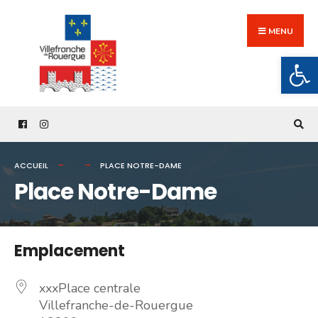
Search
Skip
for:
to
MENU
content
Ouv
ACCUEIL
PLACE NOTRE-DAME
Place Notre-Dame
Emplacement
xxxPlace centrale
Villefranche-de-Rouergue