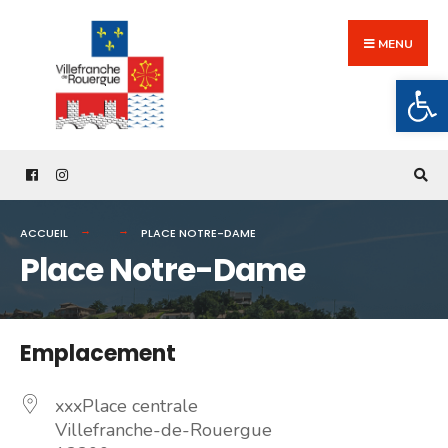
Search
Skip
for:
to
MENU
content
Ouv
ACCUEIL
PLACE NOTRE-DAME
Place Notre-Dame
Emplacement
xxxPlace centrale
Villefranche-de-Rouergue