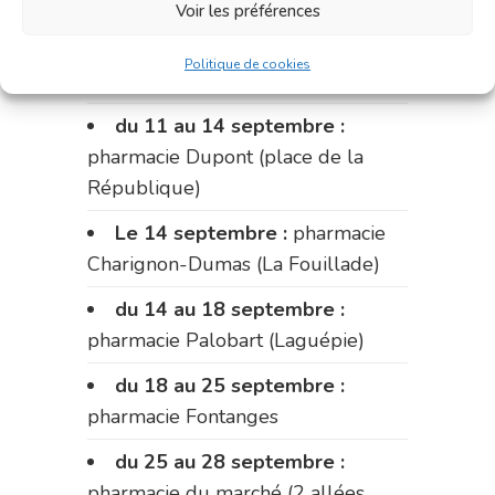
Voir les préférences
du 4 au 11 septembre :
pharmacie Carnus (rue Marcellin-
Politique de cookies
Fabre)
du 11 au 14 septembre :
pharmacie Dupont (place de la
République)
Le 14 septembre :
pharmacie
Charignon-Dumas (La Fouillade)
du 14 au 18 septembre :
pharmacie Palobart (Laguépie)
du 18 au 25 septembre :
pharmacie Fontanges
du 25 au 28 septembre :
pharmacie du marché (2 allées