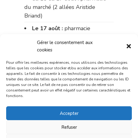
du marché (2 allées Aristide
Briand)
Le 17 août :
pharmacie
Charignon-Dumas (La Fouillade)
Gérer le consentement aux
du 17 au 21 août :
pharmacie
cookies
Palobart (Laguépie)
Pour offrir les meilleures expériences, nous utilisons des technologies
telles que les cookies pour stocker et/ou accéder aux informations des
du 21 au 28 août :
pharmacie
appareils. Le fait de consentir à ces technologies nous permettra de
Dupont (place de la République)
traiter des données telles que le comportement de navigation ou les ID
uniques sur ce site. Le fait de ne pas consentir ou de retirer son
consentement peut avoir un effet négatif sur certaines caractéristiques et
du 28 au 31 août :
pharmacie
fonctions.
Bonnemaire (rue Saint-Jacques)
Du 31 août au 4 septembre :
Accepter
pharmacie Charignon-Dumas (La
Refuser
Fouillade)