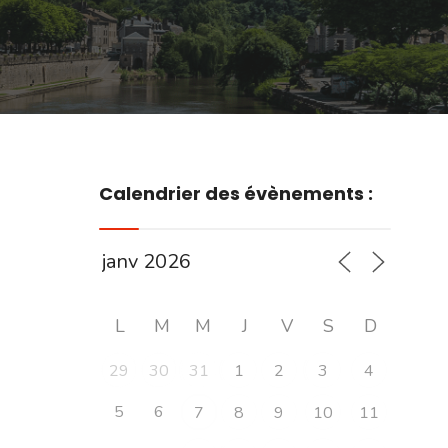
Calendrier des évènements :
L
M
M
J
V
S
D
29
30
31
1
2
3
4
5
6
7
8
9
10
11