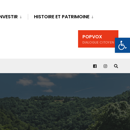
INVESTIR
HISTOIRE ET PATRIMOINE
POPVOX
Ouv
DIALOGUE CITOYEN