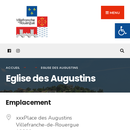
Search
Skip
for:
to
MENU
content
Ouv
ACCUEIL
EGLISE DES AUGUSTINS
Eglise des Augustins
Emplacement
xxxPlace des Augustins
Villefranche-de-Rouergue