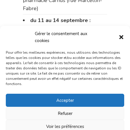
pharmacie Carnus (rue Marcellin-
Fabre)
du 11 au 14 septembre :
pharmacie Dupont (place de la
Gérer le consentement aux
République)
cookies
Le 14 septembre :
pharmacie
Pour offrir les meilleures expériences, nous utilisons des technologies
Charignon-Dumas (La Fouillade)
telles que les cookies pour stocker et/ou accéder aux informations des
appareils. Le fait de consentir à ces technologies nous permettra de
du 14 au 18 septembre :
traiter des données telles que le comportement de navigation ou les ID
uniques sur ce site. Le fait de ne pas consentir ou de retirer son
pharmacie Palobart (Laguépie)
consentement peut avoir un effet négatif sur certaines caractéristiques et
fonctions.
du 18 au 25 septembre :
pharmacie Fontanges
Accepter
du 25 au 28 septembre :
Refuser
pharmacie du marché (2 allées
Aristide Briand)
Voir les préférences