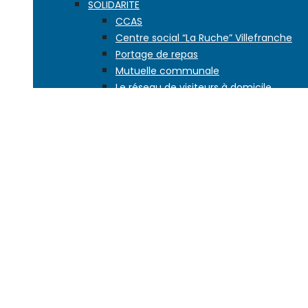
SOLIDARITE
CCAS
Centre social “La Ruche” Villefranche
Portage de repas
Mutuelle communale
Le réseau de visiteurs à domicile
EDUCATION
Petite enfance
L’école dès 2 ans
Les écoles de la ville
Vie scolaire
Activités enfance jeunesse
Accueils de loisirs
Aide à la scolarité
Conseil des enfants
Second degré
JEUNESSE, SPORT
JEUNESSE
Maison jeunes citoyens