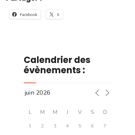
Facebook
X
Calendrier des
évènements :
L
M
M
J
V
S
D
1
2
3
4
5
6
7