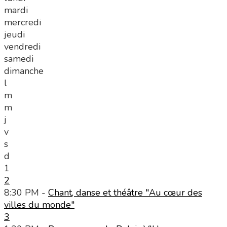
mardi
mercredi
jeudi
vendredi
samedi
dimanche
l
m
m
j
v
s
d
1
2
8:30 PM -
Chant, danse et théâtre "Au cœur des
villes du monde"
3