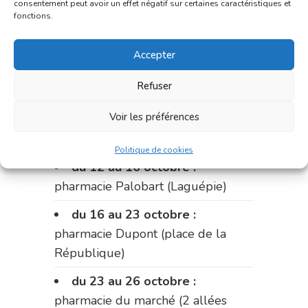
consentement peut avoir un effet négatif sur certaines caractéristiques et
fonctions.
du 2 au 9 octobre :
pharmacie
Bonnemaire (rue Saint-Jacques)
Accepter
du 9 au 12 octobre:
pharmacie
Refuser
Carnus (rue Marcellin-Fabre)
Voir les préférences
Le 12 octobre :
pharmacie
Charignon-Dumas (La Fouillade)
Politique de cookies
du 12 au 16 octobre :
pharmacie Palobart (Laguépie)
du 16 au 23 octobre :
pharmacie Dupont (place de la
République)
du 23 au 26 octobre :
pharmacie du marché (2 allées