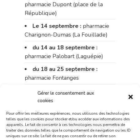
pharmacie Dupont (place de la
République)
Le 14 septembre :
pharmacie
Charignon-Dumas (La Fouillade)
du 14 au 18 septembre :
pharmacie Palobart (Laguépie)
du 18 au 25 septembre :
pharmacie Fontanges
du 25 au 28 septembre :
Gérer le consentement aux
pharmacie du marché (2 allées
cookies
Aristide Briand)
Pour offrir les meilleures expériences, nous utilisons des technologies
telles que les cookies pour stocker et/ou accéder aux informations des
Du 28 septembre au 1er
appareils. Le fait de consentir à ces technologies nous permettra de
octobre :
pharmacie Charignon-
traiter des données telles que le comportement de navigation ou les ID
uniques sur ce site. Le fait de ne pas consentir ou de retirer son
Dumas (La Fouillade)