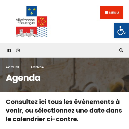
Search
Skip
for:
to
MENU
content
Ouv
ACCUEIL
AGENDA
Agenda
Consultez ici tous les évènements à
venir,
ou sélectionnez une date dans
le calendrier ci-contre.