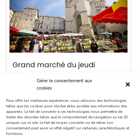
Grand marché du jeudi
3 juillet 2036
Gérer le consentement aux
8h00 - 13h00
cookies
Place Notre-Dame
Pour offrir les meilleures expériences, nous utilisons des technologies
Marchés
telles que les cookies pour stocker et/ou accéder aux informations des
appareils. Le fait de consentir à ces technologies nous permettra de
traiter des données telles que le comportement de navigation ou les ID
ACTUALITÉ - Une navette Bastibus gratuite pour le
uniques sur ce site. Le fait de ne pas consentir ou de retirer son
marché Chaque jeudi jusqu’à septembre, une navette
consentement peut avoir un effet négatif sur certaines caractéristiques et
fonctions.
Bastibus gratuite est mise en place par la Ville pour