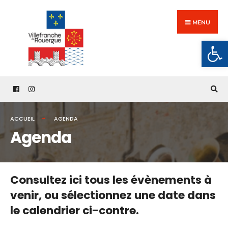
Search
Skip
for:
to
MENU
content
Ouv
ACCUEIL
AGENDA
Agenda
Consultez ici tous les évènements à
venir,
ou sélectionnez une date dans
le calendrier ci-contre.