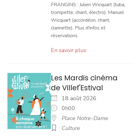
FRANGINS : Julien Wicquart (tuba,
trompette, chant, électro). Manuel
Wicquart (accordéon, chant,
clarinette). Plus d'infos et
réservations
En savoir plus
Les Mardis cinéma
de Villef'Estival
18 août 2026
0h00
Place Notre-Dame
Culture