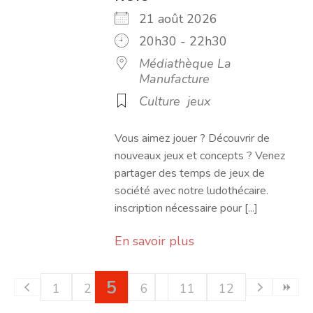
21 août 2026
20h30 - 22h30
Médiathèque La
Manufacture
Culture
jeux
Vous aimez jouer ? Découvrir de
nouveaux jeux et concepts ? Venez
partager des temps de jeux de
société avec notre ludothécaire.
inscription nécessaire pour [...]
En savoir plus
5
1
2
3
4
6
7
11
8
12
9
10