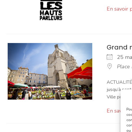
En savoir 
Grand 
25 m
Place
ACTUALITÉ -
jusqu’à sept
Ville pour [...
Pou
En savoir 
coo
con
com
ou 