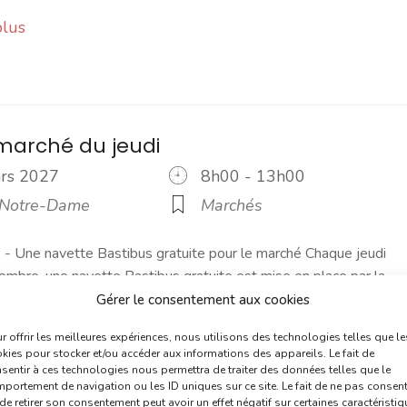
plus
marché du jeudi
ars 2027
8h00 - 13h00
 Notre-Dame
Marchés
 Une navette Bastibus gratuite pour le marché Chaque jeudi
embre, une navette Bastibus gratuite est mise en place par la
]
Gérer le consentement aux cookies
r offrir les meilleures expériences, nous utilisons des technologies telles que le
plus
kies pour stocker et/ou accéder aux informations des appareils. Le fait de
sentir à ces technologies nous permettra de traiter des données telles que le
portement de navigation ou les ID uniques sur ce site. Le fait de ne pas consent
de retirer son consentement peut avoir un effet négatif sur certaines caractéristi