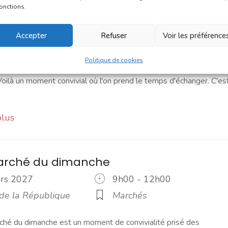
 du samedi
fonctions.
ars 2027
9h00 - 12h00
Accepter
Refuser
Voir les préférence
 Notre-Dame
Marchés
Politique de cookies
2020, le marché du samedi est le rendez-vous incontournable du
ilà un moment convivial où l'on prend le temps d'échanger. C'es
plus
marché du dimanche
ars 2027
9h00 - 12h00
 de la République
Marchés
ché du dimanche est un moment de convivialité prisé des