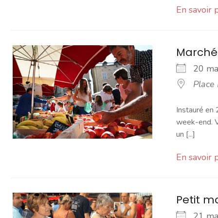
En savoir 
Marché
20 m
Place
Instauré en 
week-end. Vo
un [...]
En savoir 
Petit 
21 m