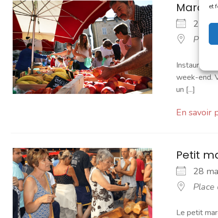
Marché
et 
27 m
Place
Instauré en 
week-end. Vo
un [...]
En savoir 
Petit 
28 m
Place
Le petit mar