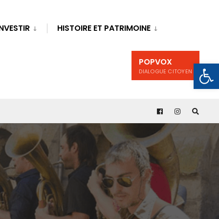
INVESTIR
HISTOIRE ET PATRIMOINE
POPVOX
Ouv
DIALOGUE CITOYEN