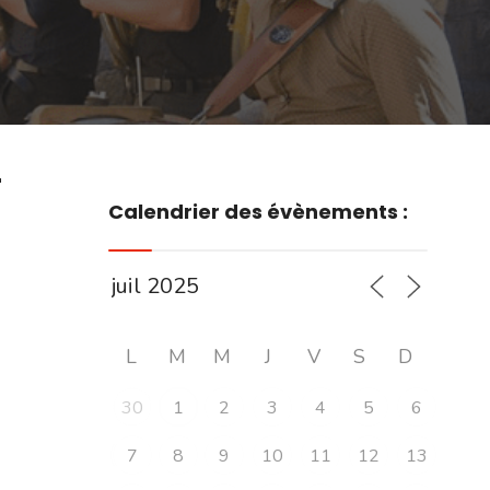
r
Calendrier des évènements :
L
M
M
J
V
S
D
30
1
2
3
4
5
6
7
8
9
10
11
12
13