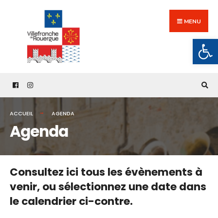
Search
Skip
for:
to
MENU
content
Ouv
ACCUEIL
AGENDA
Agenda
Consultez ici tous les évènements à
venir,
ou sélectionnez une date dans
le calendrier ci-contre.