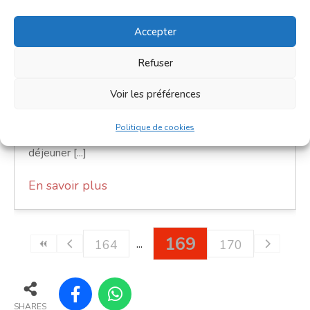
9h00 - 12h00
Accepter
Place de la République
Refuser
Marchés
Voir les préférences
Le petit marché du dimanche est un moment de
convivialité prisé des Villefranchois. C'est un petit
Politique de cookies
marché où l'on trouve l'essentiel pour le petit
déjeuner [...]
En savoir plus
169
164
170
SHARES