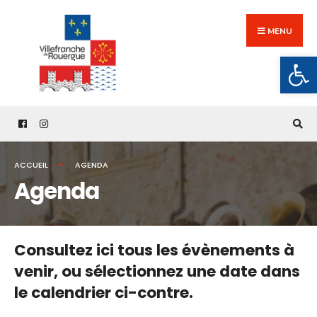
Search
Skip
for:
to
MENU
content
Ouv
ACCUEIL
AGENDA
Agenda
Consultez ici tous les évènements à
venir,
ou sélectionnez une date dans
le calendrier ci-contre.