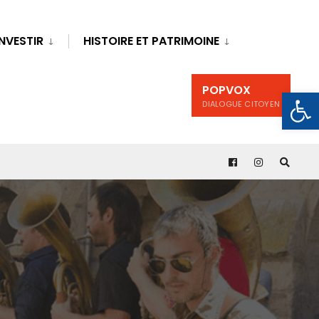
INVESTIR
HISTOIRE ET PATRIMOINE
POPVOX
Ouv
DIALOGUE CITOYEN