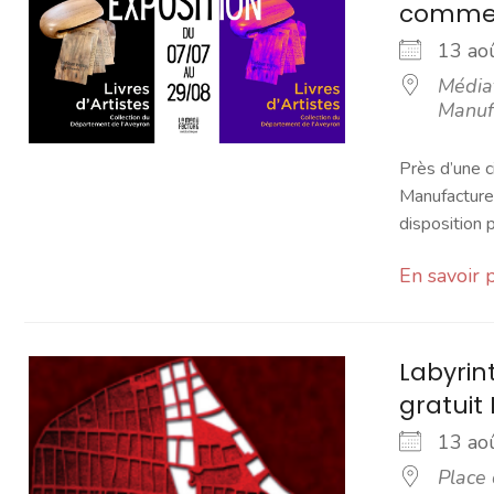
comme
13 a
Média
Manuf
Près d’une c
Manufacture.
disposition pa
En savoir 
Labyrin
gratuit 
13 a
Place 