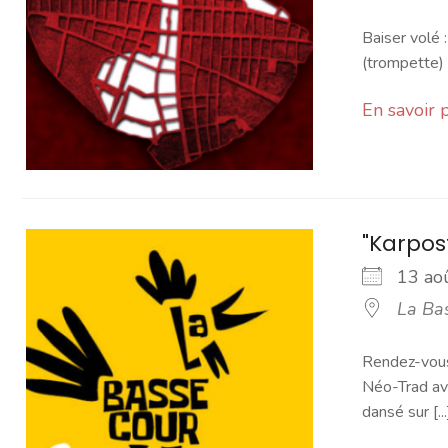
Baiser volé :
(trompette) 
En savoir 
"Karpos
13 a
La Ba
Rendez-vous 
Néo-Trad av
dansé sur [...