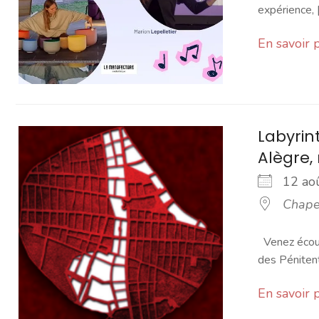
expérience, [.
En savoir 
Labyrin
Alègre,
12 a
Chapel
Venez écoute
des Pénitent
En savoir 