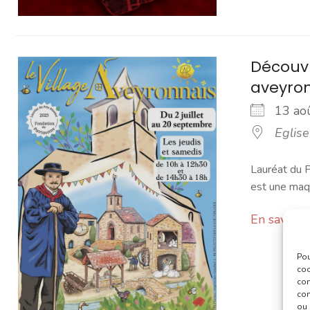
Découvr
aveyro
13 a
Eglise
Lauréat du P
est une maqu
En savoir 
Pou
coo
con
com
ou 