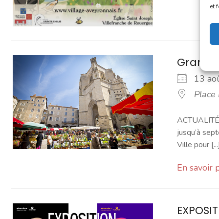
et 
Grand 
13 a
Place
ACTUALITÉ -
jusqu’à sept
Ville pour [...
En savoir 
EXPOSITI