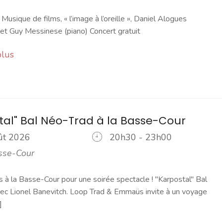
 Musique de films, « l’image à l’oreille », Daniel Alogues
et Guy Messinese (piano) Concert gratuit
plus
tal" Bal Néo-Trad à la Basse-Cour
oût 2026
20h30 - 23h00
sse-Cour
à la Basse-Cour pour une soirée spectacle ! "Karpostal" Bal
ec Lionel Banevitch. Loop Trad & Emmaüs invite à un voyage
]