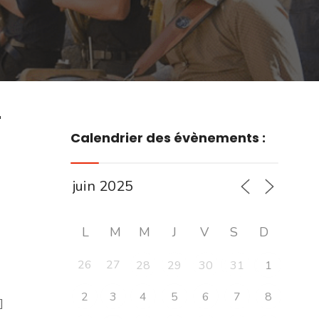
r
Calendrier des évènements :
L
M
M
J
V
S
D
26
27
28
29
30
31
1
2
3
4
5
6
7
8
]