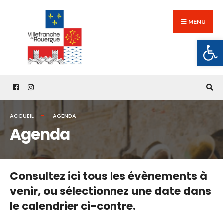
Search
Skip
for:
to
MENU
content
Ouv
ACCUEIL
AGENDA
Agenda
Consultez ici tous les évènements à
venir,
ou sélectionnez une date dans
le calendrier ci-contre.