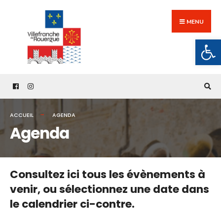
Search
Skip
for:
to
MENU
content
Ouv
ACCUEIL
AGENDA
Agenda
Consultez ici tous les évènements à
venir,
ou sélectionnez une date dans
le calendrier ci-contre.