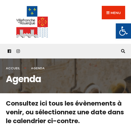
Search
Skip
for:
to
MENU
content
Ouv
ACCUEIL
AGENDA
Agenda
Consultez ici tous les évènements à
venir,
ou sélectionnez une date dans
le calendrier ci-contre.