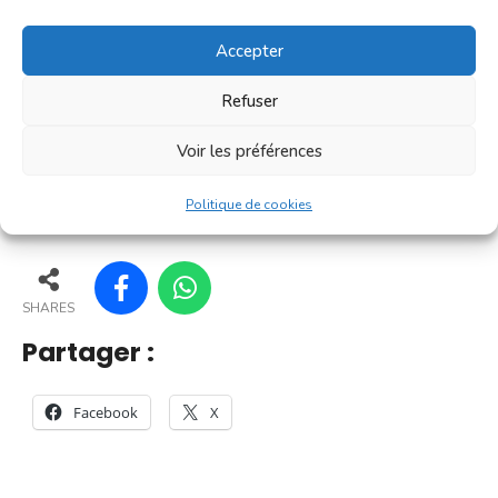
convivialité prisé des Villefranchois. C'est un petit
marché où l'on trouve l'essentiel pour le petit
Accepter
déjeuner [...]
Refuser
En savoir plus
Voir les préférences
155
150
160
161
Politique de cookies
SHARES
Partager :
Facebook
X