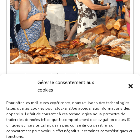
Petit marché du dimanche
Gérer le consentement aux
14 octobre 2035
cookies
9h00 - 12h00
Pour offrir les meilleures expériences, nous utilisons des technologies
Place de la République
telles que les cookies pour stocker et/ou accéder aux informations des
appareils. Le fait de consentir à ces technologies nous permettra de
Marchés
traiter des données telles que le comportement de navigation ou les ID
uniques sur ce site. Le fait de ne pas consentir ou de retirer son
consentement peut avoir un effet négatif sur certaines caractéristiques et
Le petit marché du dimanche est un moment de
fonctions.