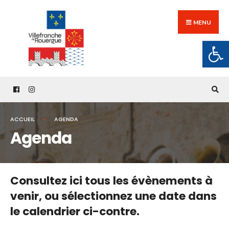
Search
Skip
for:
to
MENU
content
Ouv
ACCUEIL
AGENDA
Agenda
Consultez ici tous les évènements à
venir,
ou sélectionnez une date dans
le calendrier ci-contre.