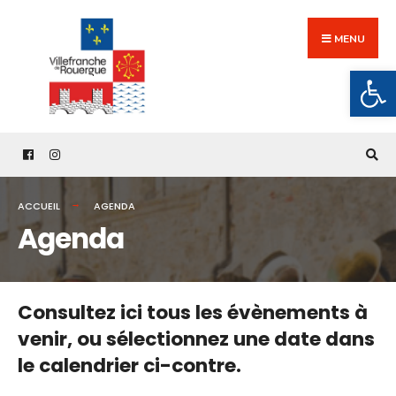
Search
Skip
for:
to
MENU
content
Ouv
ACCUEIL
AGENDA
Agenda
Consultez ici tous les évènements à
venir,
ou sélectionnez une date dans
le calendrier ci-contre.