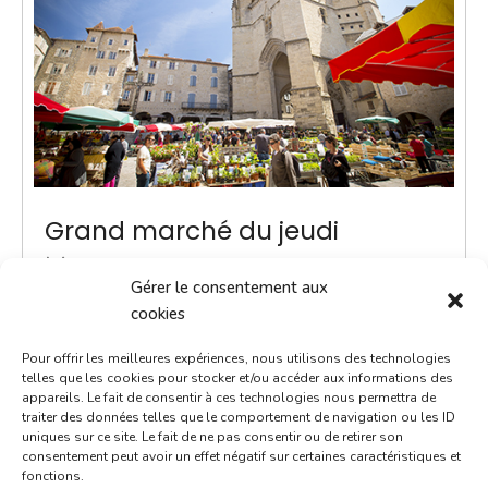
Grand marché du jeudi
11 octobre 2035
Gérer le consentement aux
8h00 - 13h00
cookies
Place Notre-Dame
Pour offrir les meilleures expériences, nous utilisons des technologies
Marchés
telles que les cookies pour stocker et/ou accéder aux informations des
appareils. Le fait de consentir à ces technologies nous permettra de
traiter des données telles que le comportement de navigation ou les ID
ACTUALITÉ - Une navette Bastibus gratuite pour le
uniques sur ce site. Le fait de ne pas consentir ou de retirer son
marché Chaque jeudi jusqu’à septembre, une navette
consentement peut avoir un effet négatif sur certaines caractéristiques et
fonctions.
Bastibus gratuite est mise en place par la Ville pour