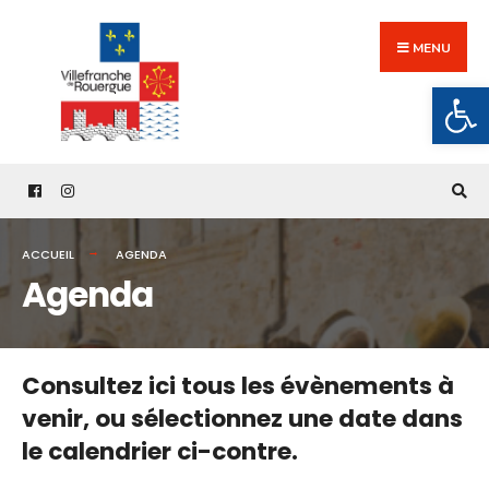
Search
Skip
for:
to
MENU
content
Ouv
ACCUEIL
AGENDA
Agenda
Consultez ici tous les évènements à
venir,
ou sélectionnez une date dans
le calendrier ci-contre.