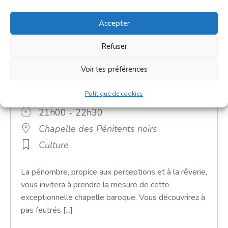
Accepter
Refuser
Visite nocturne de la chapelle
Voir les préférences
des Pénitents Noirs
Politique de cookies
13 août 2026
21h00 - 22h30
Chapelle des Pénitents noirs
Culture
La pénombre, propice aux perceptions et à la rêverie,
vous invitera à prendre la mesure de cette
exceptionnelle chapelle baroque. Vous découvrirez à
pas feutrés [...]