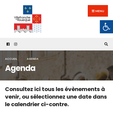
Search
Skip
for:
to
MENU
content
Ouv
ACCUEIL
AGENDA
Agenda
Consultez ici tous les évènements à
venir,
ou sélectionnez une date dans
le calendrier ci-contre.