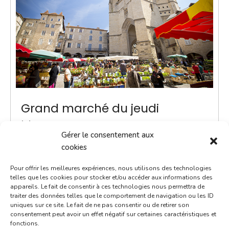
Grand marché du jeudi
1 juillet 2027
Gérer le consentement aux
8h00 - 13h00
cookies
Place Notre-Dame
Pour offrir les meilleures expériences, nous utilisons des technologies
Marchés
telles que les cookies pour stocker et/ou accéder aux informations des
appareils. Le fait de consentir à ces technologies nous permettra de
traiter des données telles que le comportement de navigation ou les ID
ACTUALITÉ - Une navette Bastibus gratuite pour le
uniques sur ce site. Le fait de ne pas consentir ou de retirer son
marché Chaque jeudi jusqu’à septembre, une navette
consentement peut avoir un effet négatif sur certaines caractéristiques et
fonctions.
Bastibus gratuite est mise en place par la Ville pour