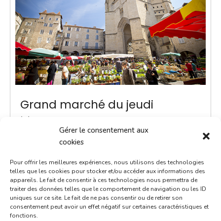
Grand marché du jeudi
24 juillet 2036
Gérer le consentement aux
8h00 - 13h00
cookies
Place Notre-Dame
Pour offrir les meilleures expériences, nous utilisons des technologies
Marchés
telles que les cookies pour stocker et/ou accéder aux informations des
appareils. Le fait de consentir à ces technologies nous permettra de
traiter des données telles que le comportement de navigation ou les ID
ACTUALITÉ - Une navette Bastibus gratuite pour le
uniques sur ce site. Le fait de ne pas consentir ou de retirer son
marché Chaque jeudi jusqu’à septembre, une navette
consentement peut avoir un effet négatif sur certaines caractéristiques et
fonctions.
Bastibus gratuite est mise en place par la Ville pour