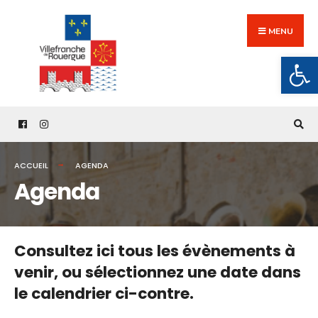
Search
Skip
for:
to
MENU
content
Ouv
ACCUEIL
AGENDA
Agenda
Consultez ici tous les évènements à
venir,
ou sélectionnez une date dans
le calendrier ci-contre.