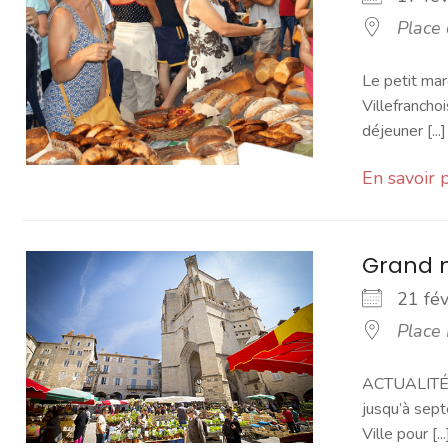
Place
Le petit mar
Villefranchoi
déjeuner [...]
En savoir 
Grand 
21 fé
Place
ACTUALITÉ -
jusqu’à sept
Ville pour [...