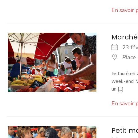
En savoir 
Marché
23 fé
Place
Instauré en 
week-end. Vo
un [...]
En savoir 
Petit 