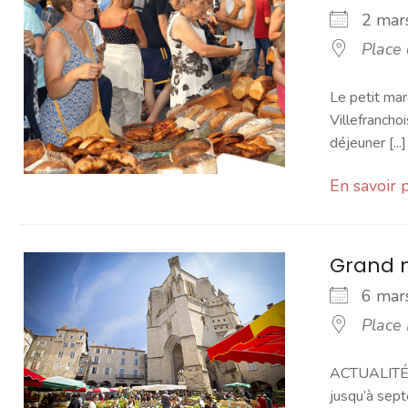
2 ma
Place
Le petit mar
Villefranchoi
déjeuner [...]
En savoir 
Grand 
6 ma
Place
ACTUALITÉ -
jusqu’à sept