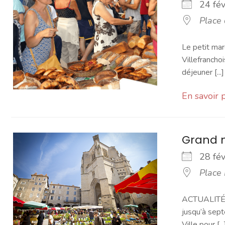
24 fé
Place
Le petit mar
Villefranchoi
déjeuner [...]
En savoir 
Grand 
28 fé
Place
ACTUALITÉ -
jusqu’à sept
Ville pour [...