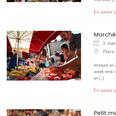
En savoir 
Marché
1 ma
Place
Instauré en 
week-end. Vo
un [...]
En savoir 
Petit 