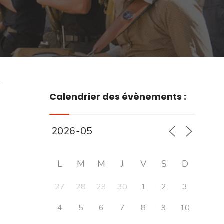
r
Calendrier des évènements :
L
M
M
J
V
S
D
27
28
29
30
1
2
3
4
5
6
7
8
9
10