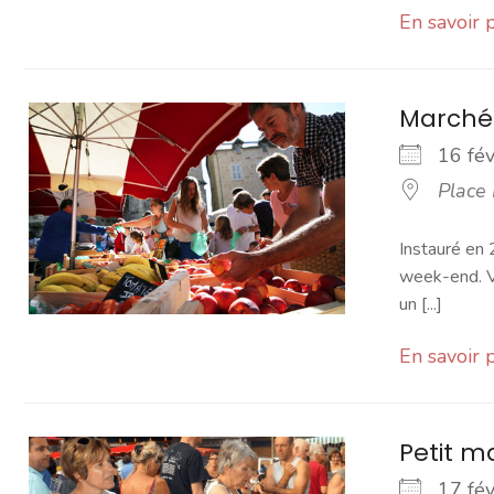
En savoir 
Marché
16 fé
Place
Instauré en 
week-end. Vo
un [...]
En savoir 
Petit 
17 fé