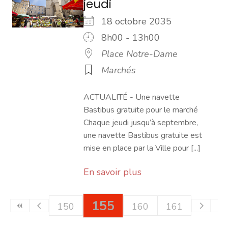
jeudi
18 octobre 2035
8h00 - 13h00
Place Notre-Dame
Marchés
ACTUALITÉ - Une navette
Bastibus gratuite pour le marché
Chaque jeudi jusqu’à septembre,
une navette Bastibus gratuite est
mise en place par la Ville pour [...]
En savoir plus
155
150
151
152
153
156
160
154
157
161
158
159