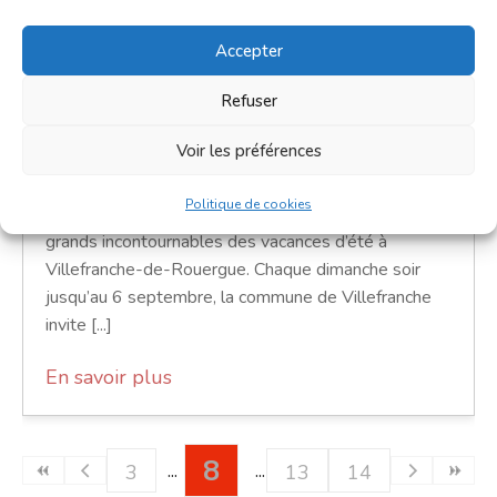
6 septembre 2026 - 7 septembre
2026
Accepter
18h30 - 23h30
Refuser
Place Saint-Jean
Voir les préférences
Marchés
Politique de cookies
Les marchés gourmands nocturnes, c’est l’un des
grands incontournables des vacances d’été à
Villefranche-de-Rouergue. Chaque dimanche soir
jusqu’au 6 septembre, la commune de Villefranche
invite [...]
En savoir plus
8
3
13
14