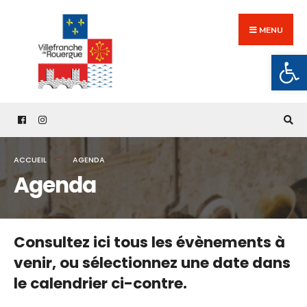
Search
Skip
for:
to
MENU
content
Ouv
ACCUEIL
AGENDA
Agenda
Consultez ici tous les évènements à
venir,
ou sélectionnez une date dans
le calendrier ci-contre.