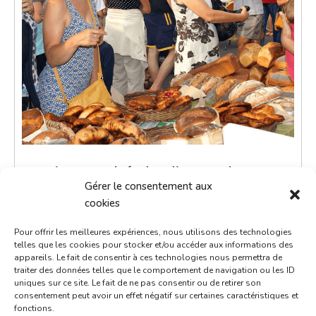
Petit marché du dimanche
Gérer le consentement aux
8 septembre 2030
cookies
9h00 - 12h00
Pour offrir les meilleures expériences, nous utilisons des technologies
Place de la République
telles que les cookies pour stocker et/ou accéder aux informations des
appareils. Le fait de consentir à ces technologies nous permettra de
Marchés
traiter des données telles que le comportement de navigation ou les ID
uniques sur ce site. Le fait de ne pas consentir ou de retirer son
consentement peut avoir un effet négatif sur certaines caractéristiques et
Le petit marché du dimanche est un moment de
fonctions.