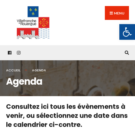
Search
Skip
for:
to
MENU
content
Ouv
ACCUEIL
AGENDA
Agenda
Consultez ici tous les évènements à
venir,
ou sélectionnez une date dans
le calendrier ci-contre.