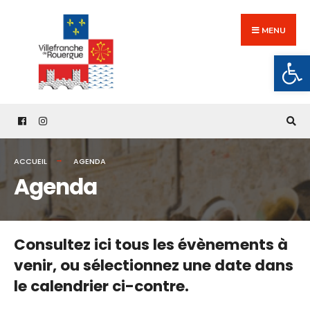
Search
Skip
for:
to
MENU
content
Ouv
ACCUEIL
AGENDA
Agenda
Consultez ici tous les évènements à
venir,
ou sélectionnez une date dans
le calendrier ci-contre.