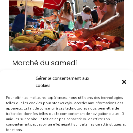
Marché du samedi
17 février 2029
Gérer le consentement aux
9h00 - 12h00
cookies
Place Notre-Dame
Pour offrir les meilleures expériences, nous utilisons des technologies
Marchés
telles que les cookies pour stocker et/ou accéder aux informations des
appareils. Le fait de consentir à ces technologies nous permettra de
traiter des données telles que le comportement de navigation ou les ID
Instauré en 2020, le marché du samedi est le
uniques sur ce site. Le fait de ne pas consentir ou de retirer son
rendez-vous incontournable du week-end. Voilà un
consentement peut avoir un effet négatif sur certaines caractéristiques et
fonctions.
moment convivial où l'on prend le temps d'échanger.