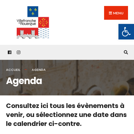
Search
Skip
for:
to
MENU
content
Ouv
ACCUEIL
AGENDA
Agenda
Consultez ici tous les évènements à
venir,
ou sélectionnez une date dans
le calendrier ci-contre.