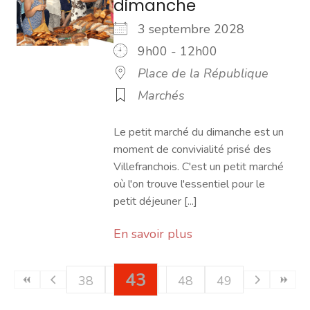
dimanche
3 septembre 2028
9h00 - 12h00
Place de la République
Marchés
Le petit marché du dimanche est un
moment de convivialité prisé des
Villefranchois. C'est un petit marché
où l'on trouve l'essentiel pour le
petit déjeuner [...]
En savoir plus
43
38
39
40
41
44
48
42
45
49
46
47