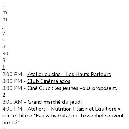
l
m
m
j
v
s
d
30
31
1
2:00 PM -
Atelier cuisine - Les Hauts Parleurs
3:00 PM -
Club Cinéma ados
3:00 PM -
Ciné Club : les jeunes vous proposent...
2
8:00 AM -
Grand marché du jeudi
4:00 PM -
Ateliers « Nutrition Plaisir et Equilibre »
sur le thème "Eau & hydratation : l’essentiel souvent
oublié"