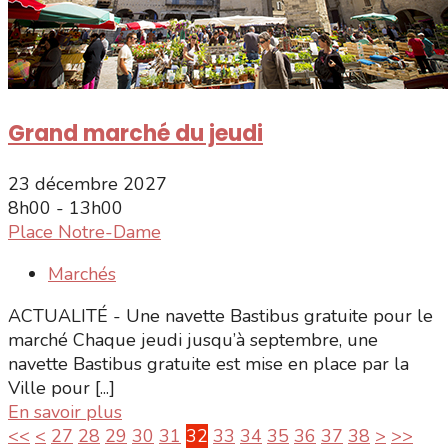
Grand marché du jeudi
23 décembre 2027
8h00 - 13h00
Place Notre-Dame
Marchés
ACTUALITÉ - Une navette Bastibus gratuite pour le
marché Chaque jeudi jusqu’à septembre, une
navette Bastibus gratuite est mise en place par la
Ville pour [...]
En savoir plus
<<
<
27
28
29
30
31
32
33
34
35
36
37
38
>
>>