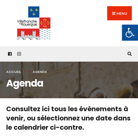
Search
Skip
for:
to
MENU
content
Ouv
ACCUEIL
AGENDA
Agenda
Consultez ici tous les évènements à
venir,
ou sélectionnez une date dans
le calendrier ci-contre.