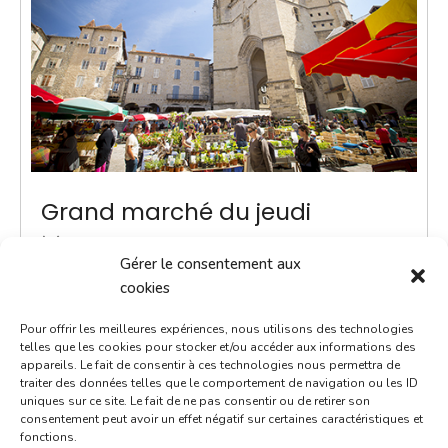
Grand marché du jeudi
18 novembre 2027
Gérer le consentement aux
8h00 - 13h00
cookies
Place Notre-Dame
Pour offrir les meilleures expériences, nous utilisons des technologies
Marchés
telles que les cookies pour stocker et/ou accéder aux informations des
appareils. Le fait de consentir à ces technologies nous permettra de
traiter des données telles que le comportement de navigation ou les ID
ACTUALITÉ - Une navette Bastibus gratuite pour le
uniques sur ce site. Le fait de ne pas consentir ou de retirer son
marché Chaque jeudi jusqu’à septembre, une navette
consentement peut avoir un effet négatif sur certaines caractéristiques et
fonctions.
Bastibus gratuite est mise en place par la Ville pour