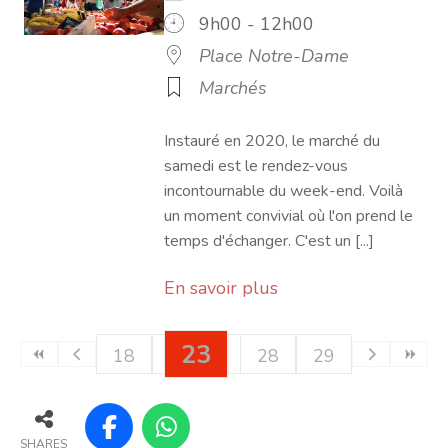
9h00 - 12h00
Place Notre-Dame
Marchés
Instauré en 2020, le marché du
samedi est le rendez-vous
incontournable du week-end. Voilà
un moment convivial où l'on prend le
temps d'échanger. C'est un [...]
En savoir plus
23
18
19
20
21
24
28
22
25
29
26
27
SHARES