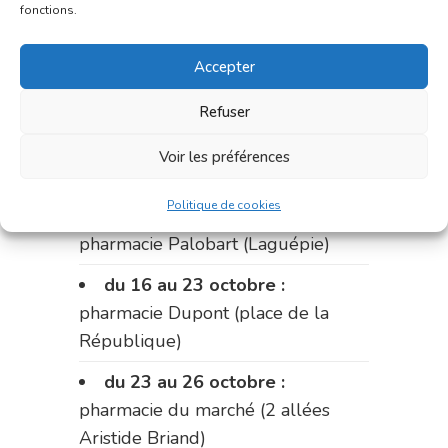
du 2 au 9 octobre :
pharmacie
fonctions.
Bonnemaire (rue Saint-Jacques)
Accepter
du 9 au 12 octobre:
pharmacie
Carnus (rue Marcellin-Fabre)
Refuser
Le 12 octobre :
pharmacie
Voir les préférences
Charignon-Dumas (La Fouillade)
Politique de cookies
du 12 au 16 octobre :
pharmacie Palobart (Laguépie)
du 16 au 23 octobre :
pharmacie Dupont (place de la
République)
du 23 au 26 octobre :
pharmacie du marché (2 allées
Aristide Briand)