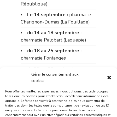
République)
Le 14 septembre :
pharmacie
Charignon-Dumas (La Fouillade)
du 14 au 18 septembre :
pharmacie Palobart (Laguépie)
du 18 au 25 septembre :
pharmacie Fontanges
du 25 au 28 septembre :
Gérer le consentement aux
pharmacie du marché (2 allées
cookies
Aristide Briand)
Pour offrir les meilleures expériences, nous utilisons des technologies
Du 28 septembre au 1er
telles que les cookies pour stocker et/ou accéder aux informations des
octobre :
pharmacie Charignon-
appareils. Le fait de consentir à ces technologies nous permettra de
traiter des données telles que le comportement de navigation ou les ID
Dumas (La Fouillade)
uniques sur ce site. Le fait de ne pas consentir ou de retirer son
consentement peut avoir un effet négatif sur certaines caractéristiques et