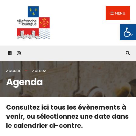
Search
Skip
for:
to
MENU
content
Ouv
ACCUEIL
AGENDA
Agenda
Consultez ici tous les évènements à
venir,
ou sélectionnez une date dans
le calendrier ci-contre.