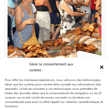
Gérer le consentement aux
Petit marché du dimanche
cookies
24 août 2036
Pour offrir les meilleures expériences, nous utilisons des technologies
9h00 - 12h00
telles que les cookies pour stocker et/ou accéder aux informations des
appareils. Le fait de consentir à ces technologies nous permettra de
Place de la République
traiter des données telles que le comportement de navigation ou les ID
uniques sur ce site. Le fait de ne pas consentir ou de retirer son
Marchés
consentement peut avoir un effet négatif sur certaines caractéristiques et
fonctions.