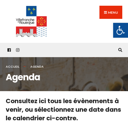
Search
Skip
for:
to
MENU
content
Ouv
ACCUEIL
AGENDA
Agenda
Consultez ici tous les évènements à
venir,
ou sélectionnez une date dans
le calendrier ci-contre.