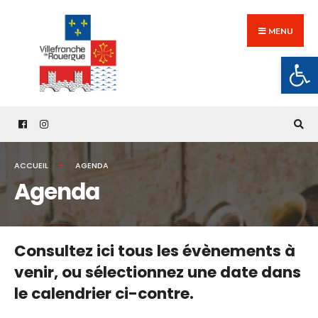
Search
Skip
for:
to
MENU
content
Ouv
ACCUEIL
AGENDA
Agenda
Consultez ici tous les évènements à
venir,
ou sélectionnez une date dans
le calendrier ci-contre.