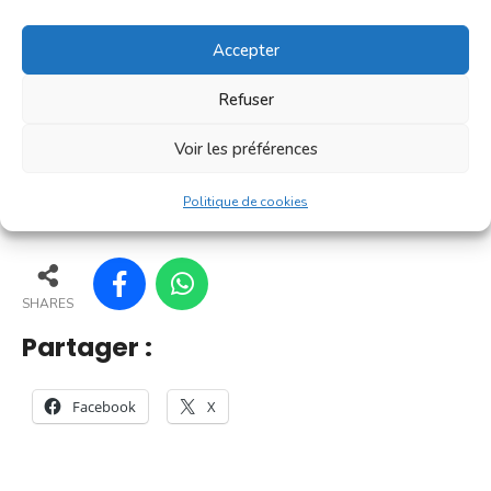
convivialité prisé des Villefranchois. C'est un petit
marché où l'on trouve l'essentiel pour le petit
Accepter
déjeuner [...]
Refuser
En savoir plus
Voir les préférences
165
160
168
169
Politique de cookies
SHARES
Partager :
Facebook
X