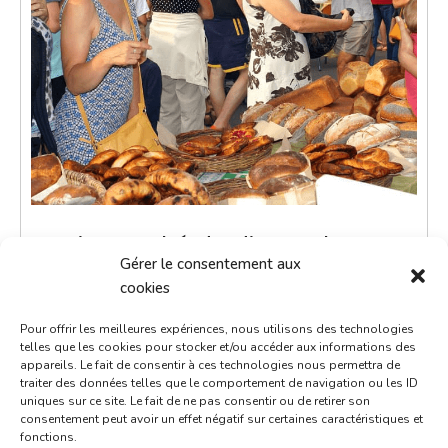
Petit marché du dimanche
Gérer le consentement aux
8 juin 2036
cookies
9h00 - 12h00
Pour offrir les meilleures expériences, nous utilisons des technologies
Place de la République
telles que les cookies pour stocker et/ou accéder aux informations des
appareils. Le fait de consentir à ces technologies nous permettra de
Marchés
traiter des données telles que le comportement de navigation ou les ID
uniques sur ce site. Le fait de ne pas consentir ou de retirer son
consentement peut avoir un effet négatif sur certaines caractéristiques et
Le petit marché du dimanche est un moment de
fonctions.