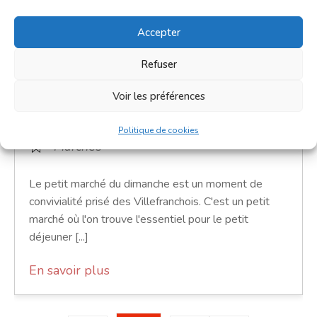
Accepter
Petit marché du dimanche
Refuser
17 janvier 2027
Voir les préférences
9h00 - 12h00
Place de la République
Politique de cookies
Marchés
Le petit marché du dimanche est un moment de
convivialité prisé des Villefranchois. C'est un petit
marché où l'on trouve l'essentiel pour le petit
déjeuner [...]
En savoir plus