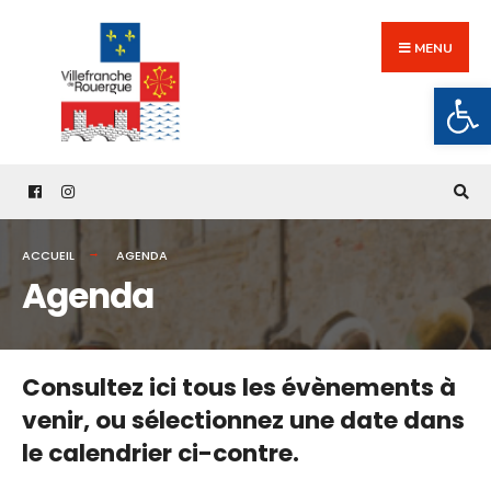
Search
Skip
for:
to
MENU
content
Ouv
ACCUEIL
AGENDA
Agenda
Consultez ici tous les évènements à
venir,
ou sélectionnez une date dans
le calendrier ci-contre.