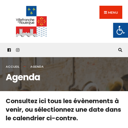
Search
Skip
for:
to
MENU
content
Ouv
ACCUEIL
AGENDA
Agenda
Consultez ici tous les évènements à
venir,
ou sélectionnez une date dans
le calendrier ci-contre.