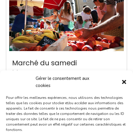
Marché du samedi
19 janvier 2036
Gérer le consentement aux
9h00 - 12h00
cookies
Place Notre-Dame
Pour offrir les meilleures expériences, nous utilisons des technologies
Marchés
telles que les cookies pour stocker et/ou accéder aux informations des
appareils. Le fait de consentir à ces technologies nous permettra de
traiter des données telles que le comportement de navigation ou les ID
Instauré en 2020, le marché du samedi est le
uniques sur ce site. Le fait de ne pas consentir ou de retirer son
rendez-vous incontournable du week-end. Voilà un
consentement peut avoir un effet négatif sur certaines caractéristiques et
fonctions.
moment convivial où l'on prend le temps d'échanger.