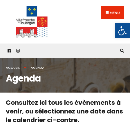
Search
Skip
for:
to
MENU
content
Ouv
ACCUEIL
AGENDA
Agenda
Consultez ici tous les évènements à
venir,
ou sélectionnez une date dans
le calendrier ci-contre.