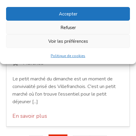
Accepter
Petit marché du dimanche
Refuser
6 décembre 2026
Voir les préférences
9h00 - 12h00
Place de la République
Politique de cookies
Marchés
Le petit marché du dimanche est un moment de
convivialité prisé des Villefranchois. C'est un petit
marché où l'on trouve l'essentiel pour le petit
déjeuner [...]
En savoir plus