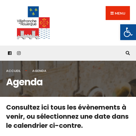
Search
Skip
for:
to
MENU
content
Ouv
ACCUEIL
AGENDA
Agenda
Consultez ici tous les évènements à
venir,
ou sélectionnez une date dans
le calendrier ci-contre.