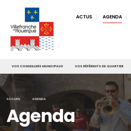
for:
Skip
to
ACTUS
AGENDA
content
VOS CONSEILLERS MUNICIPAUX
VOS RÉFÉRENTS DE QUARTIER
ACCUEIL
AGENDA
Agenda