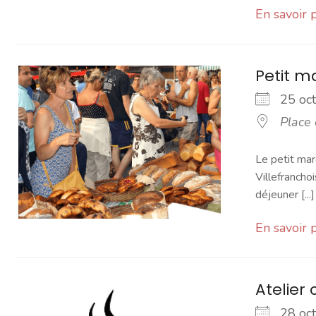
En savoir 
Petit 
25 o
Place
Le petit mar
Villefranchoi
déjeuner [...]
En savoir 
Atelier 
28 o