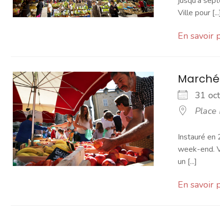
jusqu’à sept
Ville pour [...
En savoir 
Marché
31 o
Place
Instauré en 
week-end. Vo
un [...]
En savoir 