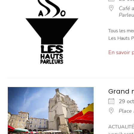
Café a
Parleu
Tous les mer
Les Hauts Pa
En savoir 
Grand 
29 o
Place
ACTUALITÉ -