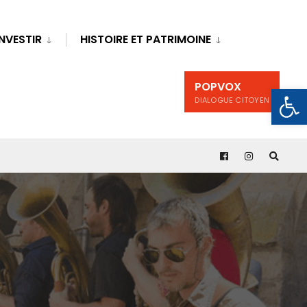
INVESTIR
HISTOIRE ET PATRIMOINE
POPVOX
Ouv
DIALOGUE CITOYEN