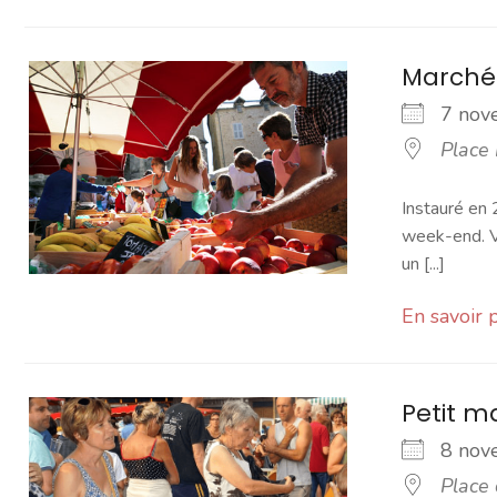
Marché
7 no
Place
Instauré en 
week-end. Vo
un [...]
En savoir 
Petit 
8 no
Place