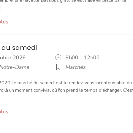
embre, une navette Bastibus gratuite est mise en place par la
]
plus
 du samedi
ctobre 2026
9h00 - 12h00
 Notre-Dame
Marchés
2020, le marché du samedi est le rendez-vous incontournable du
ilà un moment convivial où l'on prend le temps d'échanger. C'es
plus