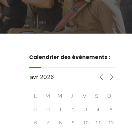
r
Calendrier des évènements :
L
M
M
J
V
S
D
30
31
3
1
2
4
5
t
6
7
8
9
10
11
12